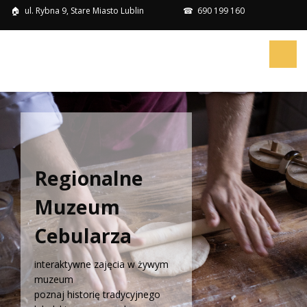
🏠
ul. Rybna 9, Stare Miasto Lublin
☎
690 199 160
Regionalne
Muzeum
Cebularza
interaktywne zajęcia w żywym
muzeum
poznaj historię tradycyjnego