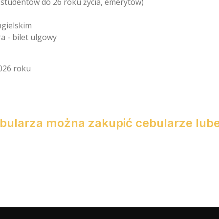
, studentów do 26 roku życia, emerytów)
ngielskim
 - bilet ulgowy
026 roku
larza można zakupić cebularze lubel