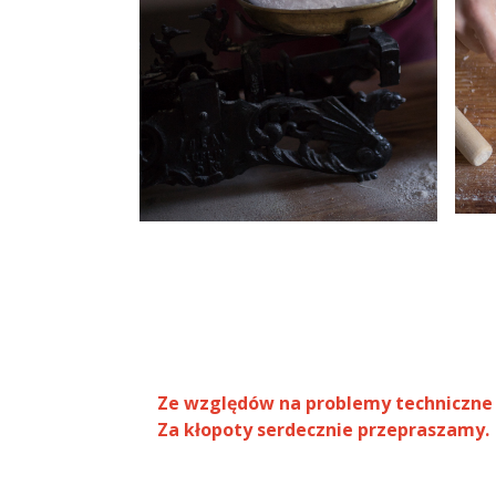
Ze względów na problemy techniczne w 
Za kłopoty serdecznie przepraszamy.