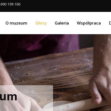
☎
690 199 160
O muzeum
Bilety
Galeria
Współpraca
eum