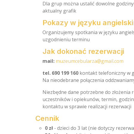
Dla grup można ustalić dowolne godziny 
aktualny grafik
Pokazy w języku angielsk
Organizujemy spotkania w języku angiel
uzgodnieniu terminu
Jak dokonać rezerwacji
mail:
muzeumcebularza@gmail.com
tel.
690 199 160
kontakt telefoniczny w g
Na nieodebrane połączenia oddzwaniamy 
Niezbędne dane potrzebne do złożenia re
uczestników i opiekunów, termin, godzi
kontaktu w sprawie realizacji rezerwacji
Cennik
0 zł
- dzieci do 3 lat (nie dotyczy rezerw